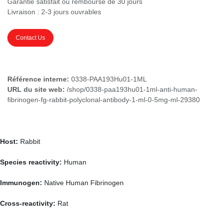
Garantie satisfait ou remboursé de 30 jours
Livraison : 2-3 jours ouvrables
Contact Us
Référence interne:
0338-PAA193Hu01-1ML
URL du site web:
/shop/0338-paa193hu01-1ml-anti-human-
fibrinogen-fg-rabbit-polyclonal-antibody-1-ml-0-5mg-ml-29380
Host:
Rabbit
Species reactivity:
Human
Immunogen:
Native Human Fibrinogen
Cross-reactivity:
Rat