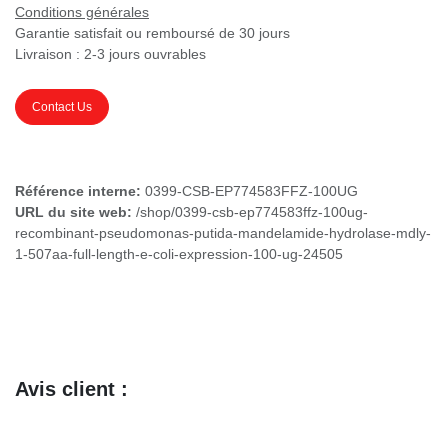
Conditions générales
Garantie satisfait ou remboursé de 30 jours
Livraison : 2-3 jours ouvrables
Contact Us
Référence interne:
0399-CSB-EP774583FFZ-100UG
URL du site web:
/shop/0399-csb-ep774583ffz-100ug-
recombinant-pseudomonas-putida-mandelamide-hydrolase-mdly-
1-507aa-full-length-e-coli-expression-100-ug-24505
Avis client :