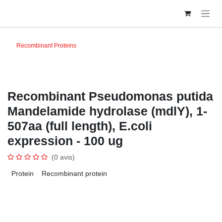
Se rendre au contenu
Recombinant Proteins
Recombinant Pseudomonas putida
Mandelamide hydrolase (mdlY), 1-
507aa (full length), E.coli
expression - 100 ug
(0 avis)
Protein
Recombinant protein