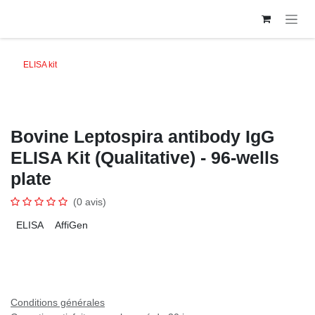
Se rendre au contenu
ELISA kit
Bovine Leptospira antibody IgG
ELISA Kit (Qualitative) - 96-wells
plate
(0 avis)
ELISA
AffiGen
Conditions générales