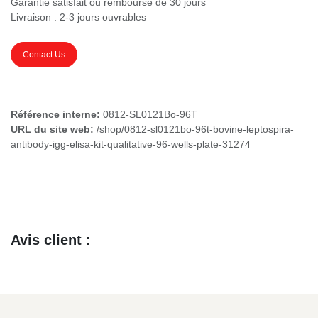
Garantie satisfait ou remboursé de 30 jours
Livraison : 2-3 jours ouvrables
Contact Us
Référence interne:
0812-SL0121Bo-96T
URL du site web:
/shop/0812-sl0121bo-96t-bovine-leptospira-
antibody-igg-elisa-kit-qualitative-96-wells-plate-31274
Avis client :