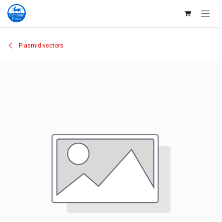
Se rendre au contenu
Plasmid vectors